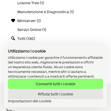
Loxone Tree (1)
Manutenzione e Diagnostica (1)
Miniserver (1)
Servizi Online (1)
Tutti (130)
Use Cases (25)
Utilizziamo i cookie
Video tutorial (1)
Utilizziamo i cookie per garantire il funzionamento affidabile
del nostro sito web, migliorarne le prestazioni e offrirti
Visualizzazione (1)
un'esperienza utente fluida. Alcuni cookie sono
tecnicamente necessari, mentre altri ci aiutano a
ottimizzare i contenuti o a mostrarti offerte pertinenti.
Consenti tutti i cookie
Rifiuta tutti i cookie
Impostazioni dei cookie
Diventa Partner