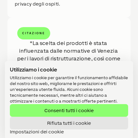
privacy degli ospiti.
CITAZIONE
La scelta dei prodotti è stata 
influenzata dalle normative di Venezia 
per i lavori di ristrutturazione, così come 
dai gusti personali e dalla necessità di 
Utilizziamo i cookie
inserirsi in un contesto ad alto flusso di 
Utilizziamo i cookie per garantire il funzionamento affidabile
visitatori.
del nostro sito web, migliorarne le prestazioni e offrirti
Isacco Trolese - Evoluzione Informatica
un'esperienza utente fluida. Alcuni cookie sono
tecnicamente necessari, mentre altri ci aiutano a
CEO
ottimizzare i contenuti o a mostrarti offerte pertinenti.
Consenti tutti i cookie
Altri progetti di riferimento
Rifiuta tutti i cookie
Impostazioni dei cookie