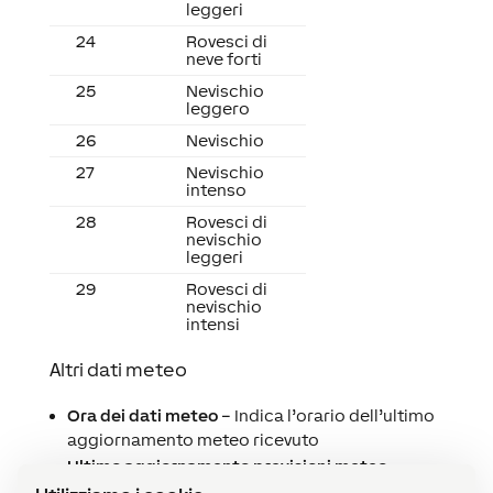
leggeri
24
Rovesci di
neve forti
25
Nevischio
leggero
26
Nevischio
27
Nevischio
intenso
28
Rovesci di
nevischio
leggeri
29
Rovesci di
nevischio
intensi
Altri dati meteo
Ora dei dati meteo
– Indica l’orario dell’ultimo
aggiornamento meteo ricevuto
Ultimo aggiornamento previsioni meteo
–
Orario dell’ultimo aggiornamento delle