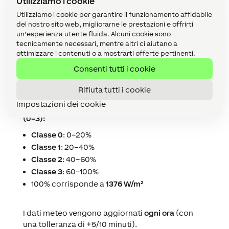
Utilizziamo i cookie
previsioni
Utilizziamo i cookie per garantire il funzionamento affidabile
Errore dati meteo
– Attivo (ON) quando si
del nostro sito web, migliorarne le prestazioni e offrirti
verifica un errore nel ricevere i dati meteo
un'esperienza utente fluida. Alcuni cookie sono
tecnicamente necessari, mentre altri ci aiutano a
Errore previsioni meteo
– Attivo (ON) in caso di
ottimizzare i contenuti o a mostrarti offerte pertinenti.
errore nella ricezione delle previsioni
Consenti tutti i cookie
Radiazione solare
Rifiuta tutti i cookie
Impostazioni dei cookie
Classificazione del rischio da radiazione solare
(0–3):
Classe 0
: 0–20%
Classe 1
: 20–40%
Classe 2
: 40–60%
Classe 3
: 60–100%
100% corrisponde a
1376 W/m²
I dati meteo vengono aggiornati
ogni ora
(con
una tolleranza di +5/10 minuti).