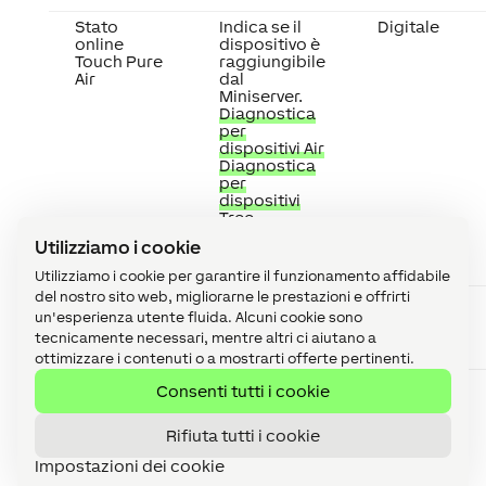
Stato
Indica se il
Digitale
online
dispositivo è
Touch Pure
raggiungibile
Air
dal
Miniserver.
Diagnostica
per
dispositivi Air
Diagnostica
per
dispositivi
Tree
Diagnostica
Utilizziamo i cookie
per
Estensioni
Utilizziamo i cookie per garantire il funzionamento affidabile
del nostro sito web, migliorarne le prestazioni e offrirti
Livello
Fornisce
%
batteria
l'attuale
un'esperienza utente fluida. Alcuni cookie sono
livello della
tecnicamente necessari, mentre altri ci aiutano a
batteria.
ottimizzare i contenuti o a mostrarti offerte pertinenti.
Batteria
Indica che la
-
Consenti tutti i cookie
scarica
batteria è
scarica, la
Rifiuta tutti i cookie
batteria deve
essere
Impostazioni dei cookie
sostituita.