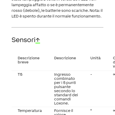
lampeggia affatto o se è permanentemente
rosso (debole), le batterie sono scariche. Nota: il
LED è spento durante il normale funzionamento.
Sensori
↑
Descrizione
Descrizione
Unità
breve
d
v
T5
Ingresso
-
combinato
per i 5 punti
pulsante
secondo lo
standard dei
comandi
Loxone.
Temperatura
Fornisce il
°
valore