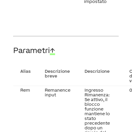
impostato
Parametri
↑
Alias
Descrizione
Descrizione
breve
d
v
Rem
Remanence
Ingresso
0
input
Rimanenza:
Se attivo, il
blocco
funzione
mantiene lo
stato
precedente
dopo un