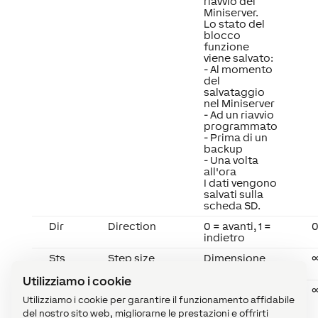
riavvio del
Miniserver.
Lo stato del
blocco
funzione
viene salvato:
- Al momento
del
salvataggio
nel Miniserver
- Ad un riavvio
programmato
- Prima di un
backup
- Una volta
all'ora
I dati vengono
salvati sulla
scheda SD.
Dir
Direction
0 = avanti, 1 =
0
indietro
Sts
Step size
Dimensione
del passo
Utilizziamo i cookie
M
Maximum
Valore
Utilizziamo i cookie per garantire il funzionamento affidabile
massimo in
uscita (V)
del nostro sito web, migliorarne le prestazioni e offrirti