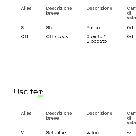
Alias
Descrizione
Descrizione
Ca
breve
di
valo
S
Step
Passo
0/1
Off
Off / Lock
Spento /
0/1
Bloccato
Uscite
↑
Alias
Descrizione
Descrizione
Ca
breve
di
valo
V
Set value
Valore
∞