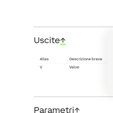
Uscite
↑
Alias
Descrizione breve
V
Value
Parametri
↑