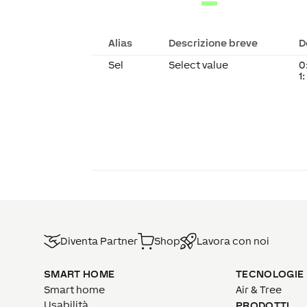
Alias
Descrizione breve
D
Sel
Select value
0
1
Diventa Partner
Shop
Lavora con noi
SMART HOME
TECNOLOGIE
Smart home
Air & Tree
Usabilità
PRODOTTI