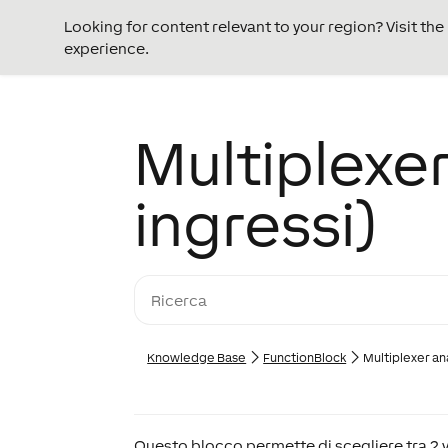
Looking for content relevant to your region? Visit th
experience.
Multiplexer
ingressi)
Knowledge Base
FunctionBlock
Multiplexer an
Questo blocco permette di scegliere tra 2 v