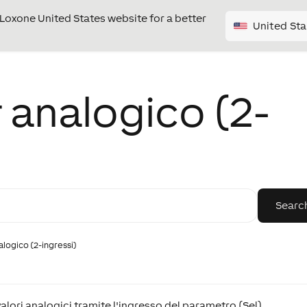
e Loxone United States website for a better
United Sta
 analogico (2-
alogico (2-ingressi)
alori analogici tramite l'ingresso del parametro (Sel).