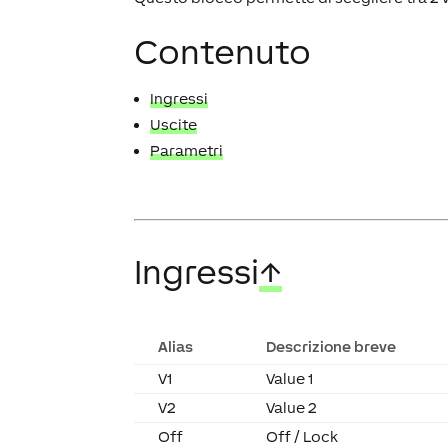
Contenuto
Ingressi
Uscite
Parametri
Ingressi
↑
Alias
Descrizione breve
V1
Value 1
V2
Value 2
Off
Off / Lock