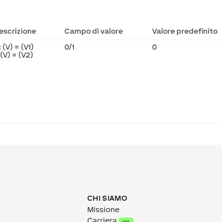
escrizione
Campo di valore
Valore predefinito
: (V) = (V1)
0/1
0
: (V) = (V2)
CHI SIAMO
Missione
Carriera
104