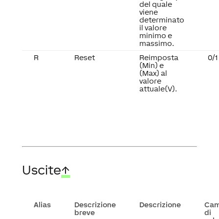
del quale
viene
determinato
il valore
minimo e
massimo.
R
Reset
Reimposta
0/1
(Min) e
(Max) al
valore
attuale(V).
Uscite
↑
Alias
Descrizione
Descrizione
Ca
breve
di