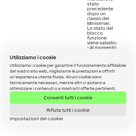
stato
precedente
dopo un
riavvio del
Miniserver.
Lo stato del
blocco
funzione
viene salvato:
- Al momento
del
Utilizziamo i cookie
salvataggio
nel Miniserver
Utilizziamo i cookie per garantire il funzionamento affidabile
- Ad un riavvio
del nostro sito web, migliorarne le prestazioni e offrirti
programmato
- Prima di un
un'esperienza utente fluida. Alcuni cookie sono
backup
tecnicamente necessari, mentre altri ci aiutano a
- Una volta
ottimizzare i contenuti o a mostrarti offerte pertinenti.
all'ora
I dati vengono
Consenti tutti i cookie
salvati sulla
scheda SD.
Rifiuta tutti i cookie
Impostazioni dei cookie