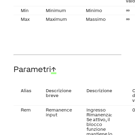
valo
Min
Minimum
Minimo
∞
Max
Maximum
Massimo
∞
Parametri
↑
Alias
Descrizione
Descrizione
breve
d
v
Rem
Remanence
Ingresso
0
input
Rimanenza:
Se attivo, il
blocco
funzione
mantiene lo