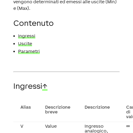
vengono determinati ed emessi alle uscite (Min)
e (Max).
Contenuto
Ingressi
Uscite
Parametri
Ingressi
↑
Alias
Descrizione
Descrizione
Ca
breve
di
val
V
Value
Ingresso
∞
analogico,