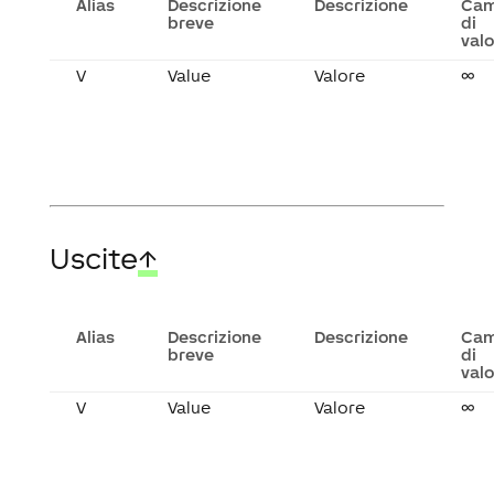
Alias
Descrizione
Descrizione
Ca
breve
di
valo
V
Value
Valore
∞
Uscite
↑
Alias
Descrizione
Descrizione
Ca
breve
di
valo
V
Value
Valore
∞