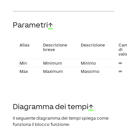
Parametri
↑
Alias
Descrizione
Descrizione
Ca
breve
di
valo
Min
Minimum
Minimo
∞
Max
Maximum
Massimo
∞
Diagramma dei tempi
↑
Il seguente diagramma dei tempi spiega come
funziona il blocco funzione: