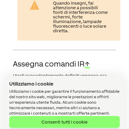
Quando insegni, fai
attenzione a possibili
fonti di interferenza come
schermi, forte
illuminazione, lampade
fluorescenti o luce solare
diretta.
Assegna comandi IR
↑
I tasti precedentemente definiti vengono ora
assegnati al IR Control tramite trascinamento
Utilizziamo i cookie
per l'invio o la ricezione.
Utilizziamo i cookie per garantire il funzionamento affidabile
Per fare ciò, ad esempio, il pulsante "Power"
del nostro sito web, migliorarne le prestazioni e offrirti
un'esperienza utente fluida. Alcuni cookie sono
viene evidenziato e, con il pulsante sinistro del
tecnicamente necessari, mentre altri ci aiutano a
mouse premuto, trascinato sul "trasmettitore IR"
ottimizzare i contenuti o a mostrarti offerte pertinenti.
del IR Control.
Consenti tutti i cookie
Ciò consente di inviare il comando del pulsante