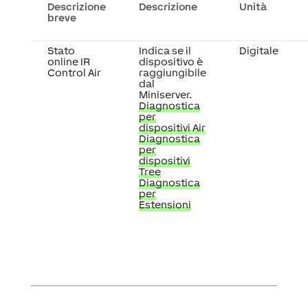
Descrizione
Descrizione
Unità
breve
Stato
Indica se il
Digitale
online IR
dispositivo è
Control Air
raggiungibile
dal
Miniserver.
Diagnostica
per
dispositivi Air
Diagnostica
per
dispositivi
Tree
Diagnostica
per
Estensioni