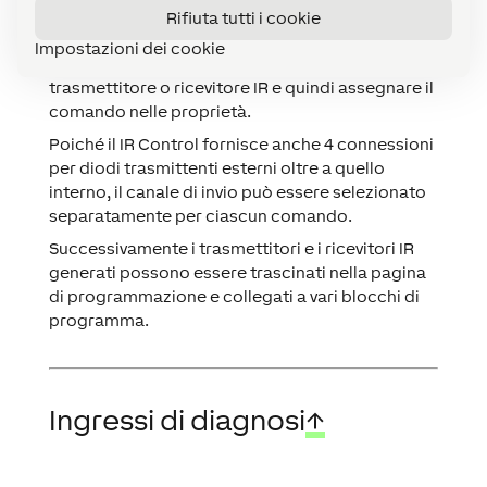
"Power" dall'IR Control Air. Se vuoi ricevere il
Rifiuta tutti i cookie
comando, trascina il pulsante su "Ricevitore IR"
Impostazioni dei cookie
In alternativa, è possibile creare manualmente un
trasmettitore o ricevitore IR e quindi assegnare il
comando nelle proprietà.
Poiché il IR Control fornisce anche 4 connessioni
per diodi trasmittenti esterni oltre a quello
interno, il canale di invio può essere selezionato
separatamente per ciascun comando.
Successivamente i trasmettitori e i ricevitori IR
generati possono essere trascinati nella pagina
di programmazione e collegati a vari blocchi di
programma.
Ingressi di diagnosi
↑