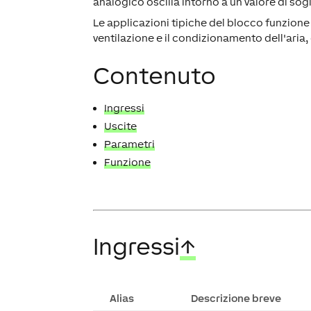
analogico oscilla intorno a un valore di sogl
Le applicazioni tipiche del blocco funzione s
ventilazione e il condizionamento dell'aria,
Contenuto
Ingressi
Uscite
Parametri
Funzione
Ingressi
↑
Alias
Descrizione breve