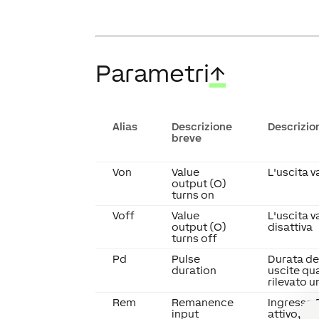
Parametri
↑
Alias
Descrizione
Descrizio
breve
Von
Value
L'uscita v
output (O)
turns on
Voff
Value
L'uscita v
output (O)
disattiva
turns off
Pd
Pulse
Durata de
duration
uscite qu
rilevato u
Rem
Remanence
Ingresso 
input
attivo, il