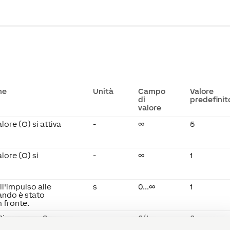
ne
Unità
Campo
Valore
di
predefinit
valore
alore (O) si attiva
-
∞
5
alore (O) si
-
∞
1
ll'impulso alle
s
0...∞
1
ando è stato
n fronte.
Rimanenza: Se
-
0/1
0
 blocco funzione