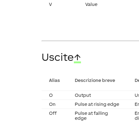
V
Value
Uscite
↑
Alias
Descrizione breve
D
O
Output
U
On
Pulse at rising edge
E
Off
Pulse at falling
E
edge
d