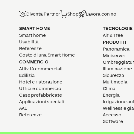
Diventa Partner
Shop
Lavora con noi
SMART HOME
TECNOLOGIE
Smart home
Air & Tree
Usabilità
PRODOTTI
Referenze
Panoramica
Costo di una Smart Home
Miniserver
COMMERCIO
Ombreggiatu
Attività commerciali
Illuminazione
Edilizia
Sicurezza
Hotel e ristorazione
Multimedia
Uffici e commercio
Clima
Case prefabbricate
Energia
Applicazioni speciali
Irrigazione a
AAL
Wellness e gi
Referenze
Accesso
Software