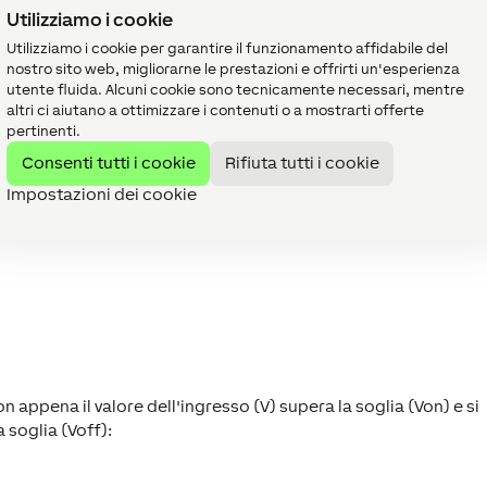
lo stato
Utilizziamo i cookie
e dopo un riavvio
rver.
Utilizziamo i cookie per garantire il funzionamento affidabile del
del blocco
nostro sito web, migliorarne le prestazioni e offrirti un'esperienza
viene salvato:
utente fluida. Alcuni cookie sono tecnicamente necessari, mentre
nto del
altri ci aiutano a ottimizzare i contenuti o a mostrarti offerte
io nel Miniserver
avvio
pertinenti.
mato
Consenti tutti i cookie
Rifiuta tutti i cookie
i un backup
a all'ora
Impostazioni dei cookie
gono salvati sulla
D.
on appena il valore dell'ingresso (V) supera la soglia (Von) e si
 soglia (Voff):