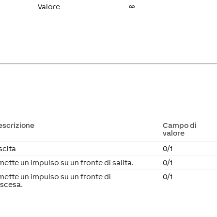
Valore
∞
escrizione
Campo di
valore
scita
0/1
mette un impulso su un fronte di salita.
0/1
mette un impulso su un fronte di
0/1
iscesa.