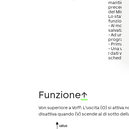
mantiene 
precedent
del Minise
Lo stato 
funzione 
- Al mome
salvatagg
- Ad un ri
program
- Prima d
- Una volt
I dati ven
scheda S
Funzione
↑
Von superiore a Voff: L'uscita (O) si attiva n
disattiva quando (V) scende al di sotto della