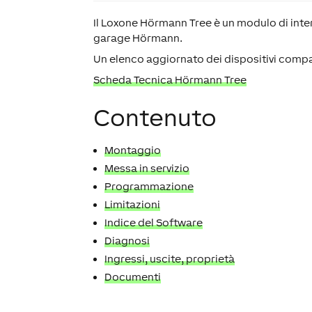
Il Loxone Hörmann Tree è un modulo di inter
garage Hörmann.
Un elenco aggiornato dei dispositivi comp
Scheda Tecnica Hörmann Tree
Contenuto
Montaggio
Messa in servizio
Programmazione
Limitazioni
Indice del Software
Diagnosi
Ingressi, uscite, proprietà
Documenti