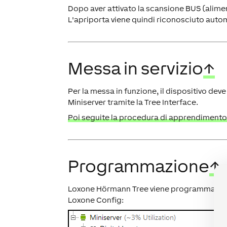
Dopo aver attivato la scansione BUS (alimen
L'apriporta viene quindi riconosciuto aut
Messa in servizio
↑
Per la messa in funzione, il dispositivo dev
Miniserver tramite la Tree Interface.
Poi seguite la procedura di apprendimento s
Programmazione
↑
Loxone Hörmann Tree viene programmato e 
Loxone Config: