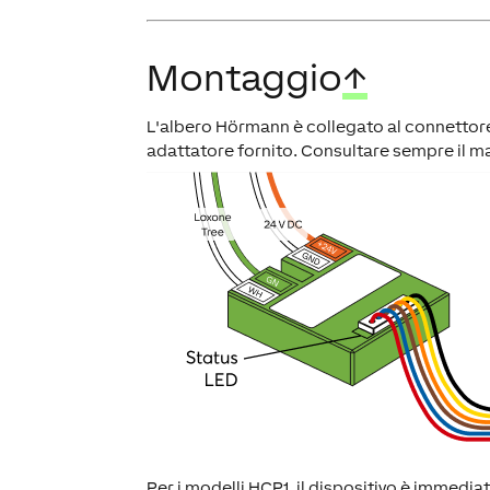
Montaggio
↑
L'albero Hörmann è collegato al connettore
adattatore fornito. Consultare sempre il man
Per i modelli HCP1, il dispositivo è immed