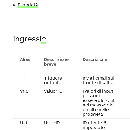
Proprietà
Ingressi
↑
Alias
Descrizione
Descrizione
breve
Tr
Triggers
Invia l'email sul
output
fronte di salita.
V1-8
Value 1-8
I valori di input
possono
essere utilizzati
nel messaggio
email e nelle
proprietà
Uid
User-ID
ID utente. Se
impostato