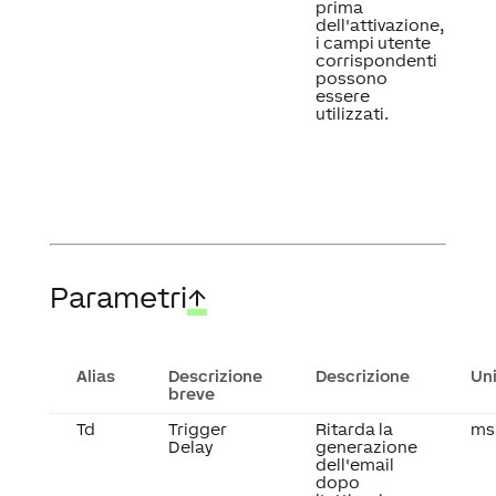
prima
dell'attivazione,
i campi utente
corrispondenti
possono
essere
utilizzati.
Parametri
↑
Alias
Descrizione
Descrizione
Un
breve
Td
Trigger
Ritarda la
ms
Delay
generazione
dell'email
dopo