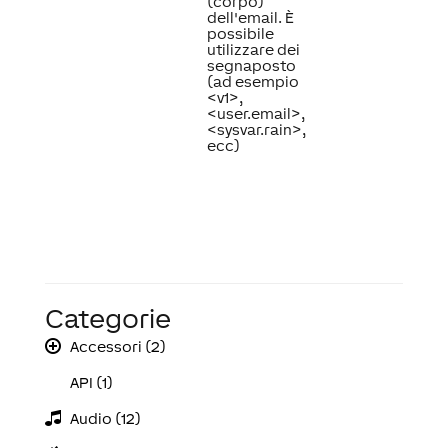
(corpo)
dell'email. È
possibile
utilizzare dei
segnaposto
(ad esempio
<v1>,
<user.email>,
<sysvar.rain>,
ecc)
Categorie
Accessori (2)
API (1)
Audio (12)