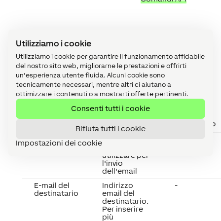
Utilizziamo i cookie
Utilizziamo i cookie per garantire il funzionamento affidabile
del nostro sito web, migliorarne le prestazioni e offrirti
un'esperienza utente fluida. Alcuni cookie sono
Proprietà
↑
tecnicamente necessari, mentre altri ci aiutano a
ottimizzare i contenuti o a mostrarti offerte pertinenti.
Consenti tutti i cookie
Descrizione
Descrizione
Valore
breve
predefinito
Rifiuta tutti i cookie
Mailer
Servizio
-
Impostazioni dei cookie
Mailer da
utilizzare per
l'invio
dell'email
E-mail del
Indirizzo
-
destinatario
email del
destinatario.
Per inserire
più