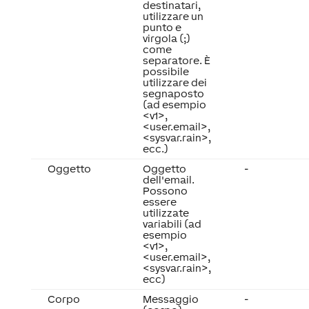
destinatari,
utilizzare un
punto e
virgola (;)
come
separatore. È
possibile
utilizzare dei
segnaposto
(ad esempio
<v1>,
<user.email>,
<sysvar.rain>,
ecc.)
Oggetto
Oggetto
-
dell'email.
Possono
essere
utilizzate
variabili (ad
esempio
<v1>,
<user.email>,
<sysvar.rain>,
ecc)
Corpo
Messaggio
-