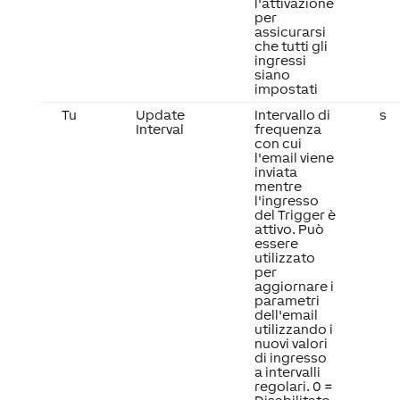
l'attivazione
per
assicurarsi
che tutti gli
ingressi
siano
impostati
Tu
Update
Intervallo di
s
Interval
frequenza
con cui
l'email viene
inviata
mentre
l'ingresso
del Trigger è
attivo. Può
essere
utilizzato
per
aggiornare i
parametri
dell'email
utilizzando i
nuovi valori
di ingresso
a intervalli
regolari. 0 =