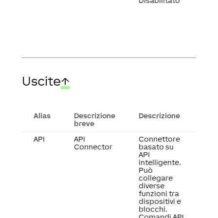
Disabilitato
Uscite
↑
Alias
Descrizione
Descrizione
breve
API
API
Connettore
Connector
basato su
API
intelligente.
Può
collegare
diverse
funzioni tra
dispositivi e
blocchi.
Comandi API