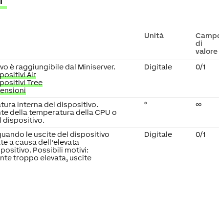
Unità
Camp
di
valore
ivo è raggiungibile dal Miniserver.
Digitale
0/1
ositivi Air
positivi Tree
tensioni
tura interna del dispositivo.
°
∞
te della temperatura della CPU o
l dispositivo.
quando le uscite del dispositivo
Digitale
0/1
te a causa dell'elevata
ositivo. Possibili motivi:
te troppo elevata, uscite