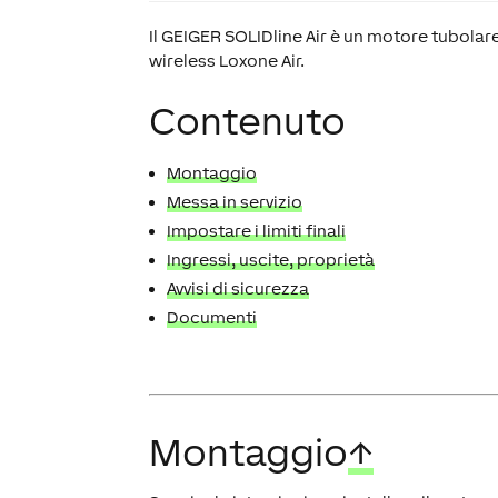
Il GEIGER SOLIDline Air è un motore tubolare
wireless Loxone Air.
Contenuto
Montaggio
Messa in servizio
Impostare i limiti finali
Ingressi, uscite, proprietà
Avvisi di sicurezza
Documenti
Montaggio
↑