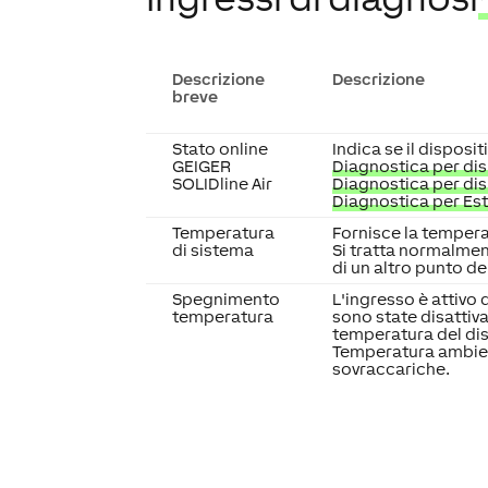
Descrizione
Descrizione
breve
Stato online
Indica se il disposit
GEIGER
Diagnostica per disp
SOLIDline Air
Diagnostica per dis
Diagnostica per Es
Temperatura
Fornisce la tempera
di sistema
Si tratta normalmen
di un altro punto de
Spegnimento
L'ingresso è attivo 
temperatura
sono state disattiva
temperatura del disp
Temperatura ambien
sovraccariche.