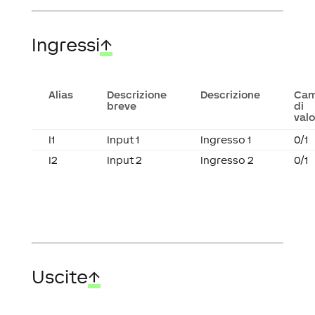
Ingressi
↑
Alias
Descrizione
Descrizione
Ca
breve
di
valo
I1
Input 1
Ingresso 1
0/1
I2
Input 2
Ingresso 2
0/1
Uscite
↑