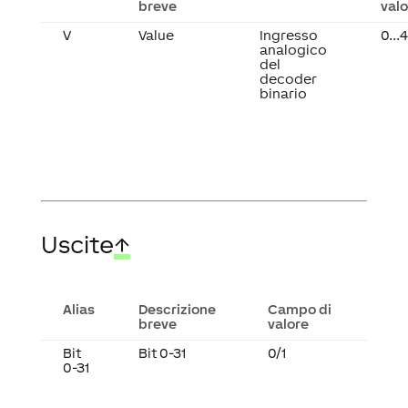
breve
valo
V
Value
Ingresso
0..
analogico
del
decoder
binario
Uscite
↑
Alias
Descrizione
Campo di
breve
valore
Bit
Bit 0-31
0/1
0-31