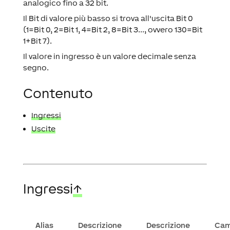
analogico fino a 32 bit.
Il Bit di valore più basso si trova all'uscita Bit 0
(1=Bit 0, 2=Bit 1, 4=Bit 2, 8=Bit 3..., ovvero 130=Bit
1+Bit 7).
Il valore in ingresso è un valore decimale senza
segno.
Contenuto
Ingressi
Uscite
Ingressi
↑
Alias
Descrizione
Descrizione
Cam