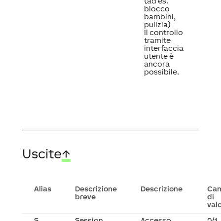
(ad es.
blocco
bambini,
pulizia)
Il controllo
tramite
interfaccia
utente è
ancora
possibile.
Uscite
↑
Alias
Descrizione
Descrizione
Ca
breve
di
val
S
Session
Accesso
0/1