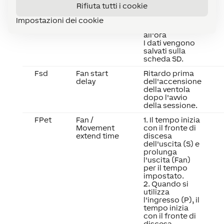
programmato
Rifiuta tutti i cookie
- Prima di un
backup
Impostazioni dei cookie
- Una volta
all'ora
I dati vengono
salvati sulla
scheda SD.
Fsd
Fan start
Ritardo prima
delay
dell'accensione
della ventola
dopo l'avvio
della sessione.
FPet
Fan /
1. Il tempo inizia
Movement
con il fronte di
extend time
discesa
dell'uscita (S) e
prolunga
l'uscita (Fan)
per il tempo
impostato.
2. Quando si
utilizza
l'ingresso (P), il
tempo inizia
con il fronte di
discesa