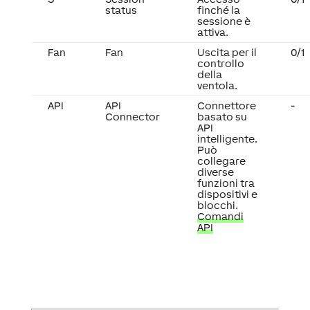
status
finché la
sessione è
attiva.
Fan
Fan
Uscita per il
0/1
controllo
della
ventola.
API
API
Connettore
-
Connector
basato su
API
intelligente.
Può
collegare
diverse
funzioni tra
dispositivi e
blocchi.
Comandi
API