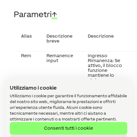
Parametri
↑
Alias
Descrizione
Descrizione
breve
Rem
Remanence
Ingresso
input
Rimanenza: Se
attivo, il blocco
funzione
mantiene lo
stato
precedente
Utilizziamo i cookie
dopo un riavvio
del Miniserver.
Utilizziamo i cookie per garantire il funzionamento affidabile
Lo stato del
del nostro sito web, migliorarne le prestazioni e offrirti
blocco
un'esperienza utente fluida. Alcuni cookie sono
funzione viene
tecnicamente necessari, mentre altri ci aiutano a
salvato:
- Al momento
ottimizzare i contenuti o a mostrarti offerte pertinenti.
del salvataggio
Consenti tutti i cookie
nel Miniserver
- Ad un riavvio