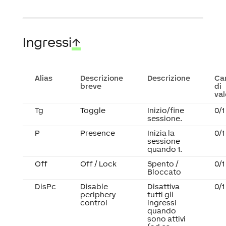
Ingressi
↑
Alias
Descrizione
Descrizione
Ca
breve
di
val
Tg
Toggle
Inizio/fine
0/1
sessione.
P
Presence
Inizia la
0/1
sessione
quando 1.
Off
Off / Lock
Spento /
0/1
Bloccato
DisPc
Disable
Disattiva
0/1
periphery
tutti gli
control
ingressi
quando
sono attivi