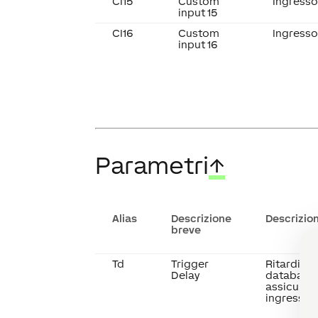
CI15
Custom
Ingresso
input 15
CI16
Custom
Ingresso
input 16
Parametri
↑
Alias
Descrizione
Descrizio
breve
Td
Trigger
Ritardi nel
Delay
database d
assicurarsi
ingressi s