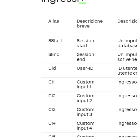
Alias
Descrizione
Descrizi
breve
SStart
Session
Un impuls
start
database
SEnd
Session
Un impul
end
scrive n
Uid
User-ID
ID utent
utente c
CI1
Custom
Ingresso
input 1
CI2
Custom
Ingresso
input 2
CI3
Custom
Ingresso
input 3
CI4
Custom
Ingresso
input 4
CI5
Custom
Ingresso