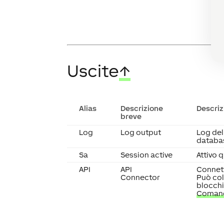
Uscite
↑
Alias
Descrizione
Descriz
breve
Log
Log output
Log del
databa
Sa
Session active
Attivo 
API
API
Connett
Connector
Può col
blocchi
Comand