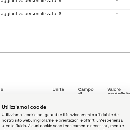
 aggiuntivo personalizzato 15
-
 aggiuntivo personalizzato 16
-
ne
Unità
Campo
Valore
di
predefinit
valore
Utilizziamo i cookie
la scrittura sul
ms
∞
0
opo il trigger per
Utilizziamo i cookie per garantire il funzionamento affidabile del
 che tutti gli
nostro sito web, migliorarne le prestazioni e offrirti un'esperienza
iano impostati
utente fluida. Alcuni cookie sono tecnicamente necessari, mentre