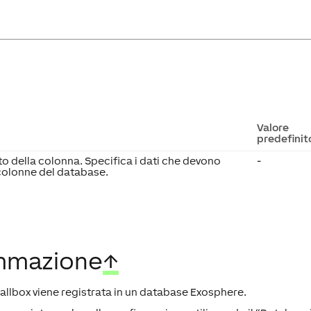
Valore
predefinit
to della colonna. Specifica i dati che devono
-
 colonne del database.
ammazione
↑
allbox viene registrata in un database Exosphere.