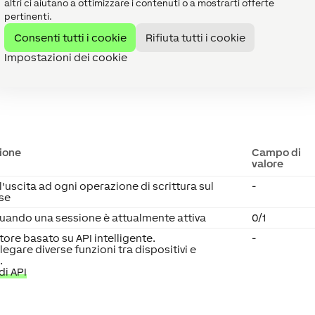
altri ci aiutano a ottimizzare i contenuti o a mostrarti offerte
pertinenti.
Consenti tutti i cookie
Rifiuta tutti i cookie
Impostazioni dei cookie
ione
Campo di
valore
l'uscita ad ogni operazione di scrittura sul
-
se
quando una sessione è attualmente attiva
0/1
ore basato su API intelligente.
-
legare diverse funzioni tra dispositivi e
.
i API