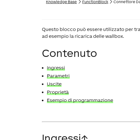
Knowledge Base
FunctionBlock
Connettore D
Questo blocco può essere utilizzato per tra
ad esempio la ricarica delle wallbox.
Contenuto
Ingressi
Parametri
Uscite
Proprietà
Esempio di programmazione
Ingressi
↑