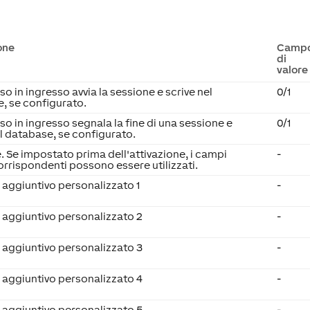
one
Camp
di
valore
o in ingresso avvia la sessione e scrive nel
0/1
, se configurato.
so in ingresso segnala la fine di una sessione e
0/1
el database, se configurato.
e. Se impostato prima dell'attivazione, i campi
-
orrispondenti possono essere utilizzati.
 aggiuntivo personalizzato 1
-
 aggiuntivo personalizzato 2
-
 aggiuntivo personalizzato 3
-
 aggiuntivo personalizzato 4
-
 aggiuntivo personalizzato 5
-