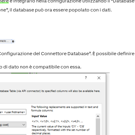
here
e integrarlo nella configurazione utilizzando il “Database
e”, il database può ora essere popolato con i dati.
Configurazione del Connettore Database”. È possibile definire 
ipo di dato non è compatibile con essa.