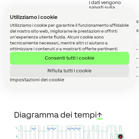
I dati vengono
salvati sulla
scheda SD.
Utilizziamo i cookie
TI
Interval
Intervallo
s
Utilizziamo i cookie per garantire il funzionamento affidabile
D
Duration
Durata
s
del nostro sito web, migliorarne le prestazioni e offrirti
output
dell'impulso
un'esperienza utente fluida. Alcuni cookie sono
pulse
di uscita
tecnicamente necessari, mentre altri ci aiutano a
ottimizzare i contenuti o a mostrarti offerte pertinenti.
V1
Value 1
Valore 1
-
Consenti tutti i cookie
V2
Value 2
Valore 2
-
V3
Value 3
Valore 3
-
Rifiuta tutti i cookie
V4
Value 4
Valore 4
-
Impostazioni dei cookie
Diagramma dei tempi
↑