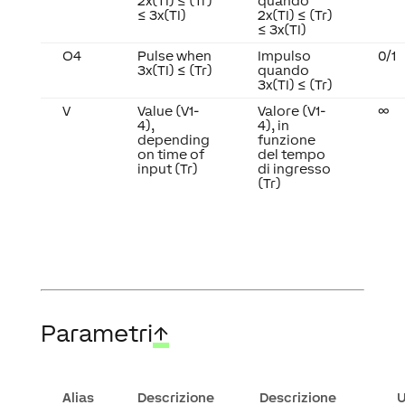
2x(TI) ≤ (Tr)
quando
≤ 3x(TI)
2x(TI) ≤ (Tr)
≤ 3x(TI)
O4
Pulse when
Impulso
0/1
3x(TI) ≤ (Tr)
quando
3x(TI) ≤ (Tr)
V
Value (V1-
Valore (V1-
∞
4),
4), in
depending
funzione
on time of
del tempo
input (Tr)
di ingresso
(Tr)
Parametri
↑
Alias
Descrizione
Descrizione
U