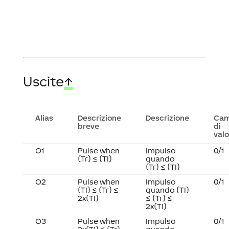
Uscite
↑
Alias
Descrizione
Descrizione
Ca
breve
di
valo
O1
Pulse when
Impulso
0/1
(Tr) ≤ (TI)
quando
(Tr) ≤ (TI)
O2
Pulse when
Impulso
0/1
(TI) ≤ (Tr) ≤
quando (TI)
2x(TI)
≤ (Tr) ≤
2x(TI)
O3
Pulse when
Impulso
0/1