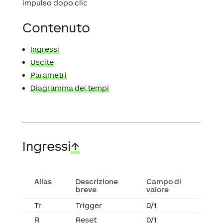
impulso dopo clic
Contenuto
Ingressi
Uscite
Parametri
Diagramma dei tempi
Ingressi
↑
Alias
Descrizione
Campo di
breve
valore
Tr
Trigger
0/1
R
Reset
0/1