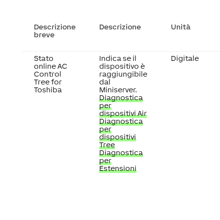
Descrizione
Descrizione
Unità
breve
Stato
Indica se il
Digitale
online AC
dispositivo è
Control
raggiungibile
Tree for
dal
Toshiba
Miniserver.
Diagnostica
per
dispositivi Air
Diagnostica
per
dispositivi
Tree
Diagnostica
per
Estensioni