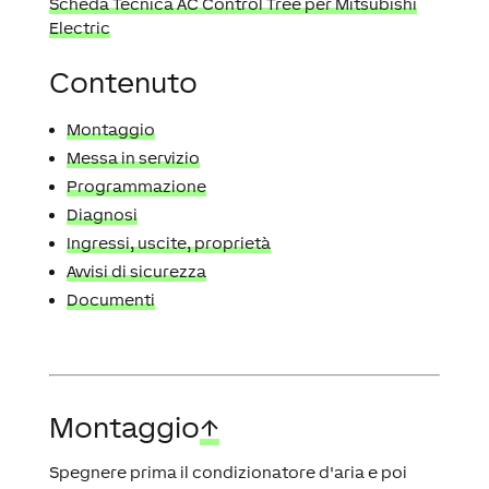
Scheda Tecnica AC Control Tree per Mitsubishi
Electric
Contenuto
Montaggio
Messa in servizio
Programmazione
Diagnosi
Ingressi, uscite, proprietà
Avvisi di sicurezza
Documenti
Montaggio
↑
Spegnere prima il condizionatore d'aria e poi