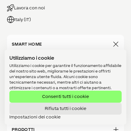
Lavora con noi
Italy (IT)
SMART HOME
Smart home
Utilizziamo i cookie
Usabilità
Utilizziamo i cookie per garantire il funzionamento affidabile
Referenze
del nostro sito web, migliorarne le prestazioni e offrirti
Costo di una Smart Home
un'esperienza utente fluida. Alcuni cookie sono
tecnicamente necessari, mentre altri ci aiutano a
ottimizzare i contenuti o a mostrarti offerte pertinenti.
COMMERCIO
Consenti tutti i cookie
Rifiuta tutti i cookie
TECNOLOGIE
Impostazioni dei cookie
PRODOTTI