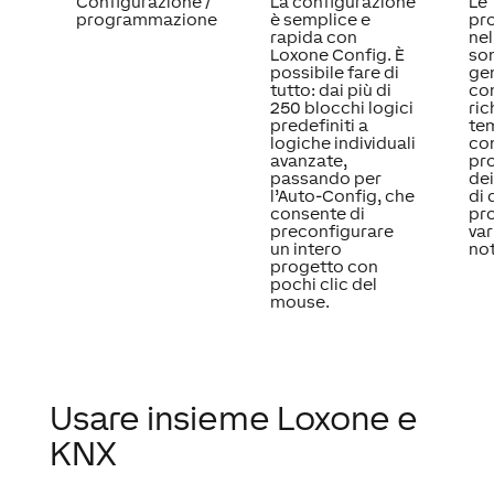
Configurazione /
La configurazione
Le
programmazione
è semplice e
pr
rapida con
nel
Loxone Config. È
so
possibile fare di
ge
tutto: dai più di
co
250 blocchi logici
ri
predefiniti a
te
logiche individuali
con
avanzate,
pr
passando per
de
l’Auto-Config, che
di 
consente di
pr
preconfigurare
var
un intero
no
progetto con
pochi clic del
mouse.
Usare insieme Loxone e
KNX