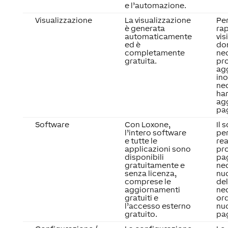
e l’automazione.
Visualizzazione
La visualizzazione
Per
è generata
ra
automaticamente
vis
ed è
do
completamente
ne
gratuita.
pr
agg
ino
ne
ha
agg
pa
Software
Con Loxone,
Il 
l’intero software
per
e tutte le
rea
applicazioni sono
pro
disponibili
pa
gratuitamente e
ne
senza licenza,
nu
comprese le
del
aggiornamenti
ne
gratuiti e
ord
l’accesso esterno
nu
gratuito.
pa