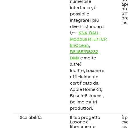
numerose
ape
interfacce, è
pro
of
possibile
pro
integrare i più
ins
diversi standard
(es.
KNX, DALI,
Modbus RTU/TCP,
EnOcean,
RS485/RS232,
DMX
e molte
altre).
Inoltre, Loxone è
ufficialmente
certificato da
Apple HomeKit,
Bosch-Siemens,
Belimo e altri
produttori.
Scalabilità
Il tuo progetto
È p
Loxone è
evo
liberamente
sis