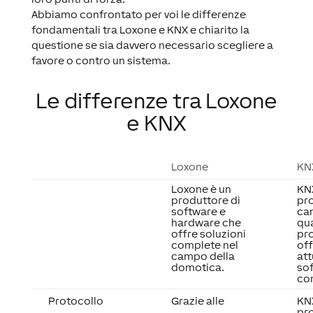
Abbiamo confrontato per voi le differenze
fondamentali tra Loxone e KNX e chiarito la
questione se sia davvero necessario scegliere a
favore o contro un sistema.
Le differenze tra Loxone
e KNX
Loxone
KN
Loxone è un
KN
produttore di
pro
software e
cam
hardware che
qua
offre soluzioni
pro
complete nel
off
campo della
att
domotica.
so
com
Protocollo
Grazie alle
KN
pr