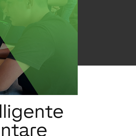
lligente
entare