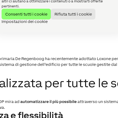
altri ci aiutano a ottimizzare i contenuti o a mostrarti offerte
pertinenti.
Consenti tutti i cookie
Rifiuta tutti i cookie
o scolastico
SCOOP
, parte del sistema educativo pubblico Go!
Impostazioni dei cookie
a primaria De Regenboog ha recentemente adottato Loxone per r
istema di gestione dell’edificio per tutte le scuole gestite da
izzata per tutte le 
OOP mira ad
automatizzare il più possibile
attraverso un sistema 
va.
a e flessibilità