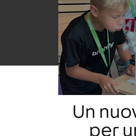
Un nuov
per u