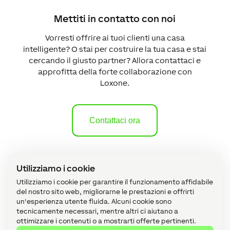
Mettiti in contatto con noi
Vorresti offrire ai tuoi clienti una casa
intelligente? O stai per costruire la tua casa e stai
cercando il giusto partner? Allora contattaci e
approfitta della forte collaborazione con
Loxone.
Contattaci ora
Utilizziamo i cookie
Uno sguardo all’interno
Utilizziamo i cookie per garantire il funzionamento affidabile
del nostro sito web, migliorarne le prestazioni e offrirti
L’edificio di Sally e della sua famiglia è
un'esperienza utente fluida. Alcuni cookie sono
tecnicamente necessari, mentre altri ci aiutano a
stato completamente attrezzato con la
ottimizzare i contenuti o a mostrarti offerte pertinenti.
tecnologia Loxone.