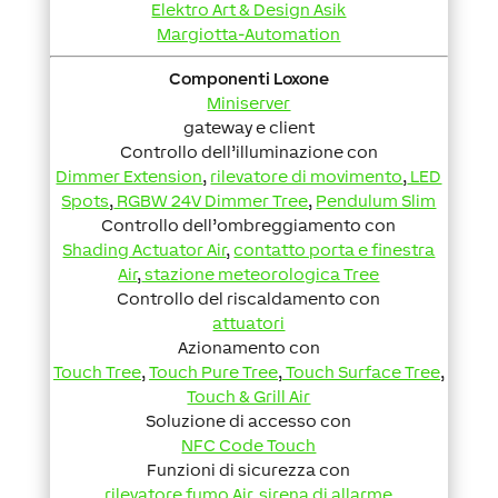
Elektro Art & Design Asik
Margiotta-Automation
Componenti Loxone
Miniserver
gateway e client
Controllo dell’illuminazione con
Dimmer Extension
,
rilevatore di movimento
,
LED
Spots
,
RGBW 24V Dimmer Tree
,
Pendulum Slim
Controllo dell’ombreggiamento con
Shading Actuator Air
,
contatto porta e finestra
Air
,
stazione meteorologica Tree
Controllo del riscaldamento con
attuatori
Azionamento con
Touch Tree
,
Touch Pure Tree
,
Touch Surface Tree
,
Touch & Grill Air
Soluzione di accesso con
NFC Code Touch
Funzioni di sicurezza con
rilevatore fumo Air
,
sirena di allarme