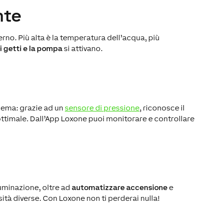
nte
erno. Più alta è la temperatura dell’acqua, più
i getti e la pompa
si attivano.
lema: grazie ad un
sensore di pressione
, riconosce il
ttimale. Dall’App Loxone puoi monitorare e controllare
luminazione, oltre ad
automatizzare accensione
e
sità diverse. Con Loxone non ti perderai nulla!