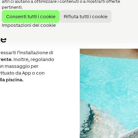
altri ci aiutano a ottimizzare i contenuti o a mostrarti offerte
urante il nuoto e un deterioramento più rapido delle
attrezzatu
pertinenti.
e regolato. Ciò ti consentirà di agire in tempo ed evitare inciden
Consenti tutti i cookie
Rifiuta tutti i cookie
Impostazioni dei cookie
te
ssarti l’installazione di
rrente
. Inoltre, regolando
i un massaggio per
ffettuato da App o con
lla piscina.