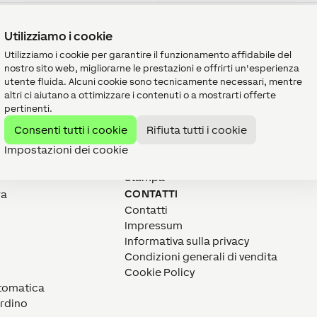
Utilizziamo i cookie
Utilizziamo i cookie per garantire il funzionamento affidabile del
nostro sito web, migliorarne le prestazioni e offrirti un'esperienza
utente fluida. Alcuni cookie sono tecnicamente necessari, mentre
altri ci aiutano a ottimizzare i contenuti o a mostrarti offerte
pertinenti.
CHI SIAMO
Consenti tutti i cookie
Rifiuta tutti i cookie
Missione
Carriera
Impostazioni dei cookie
104
LOXONE Group
Stampa
CONTATTI
ra
Contatti
Impressum
Informativa sulla privacy
Condizioni generali di vendita
Cookie Policy
utomatica
ardino