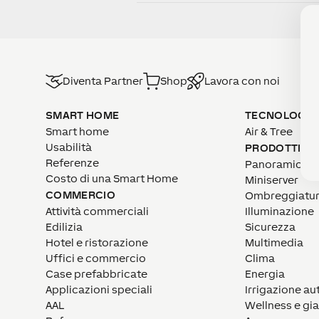
Diventa Partner
Shop
Lavora con noi
SMART HOME
TECNOLOGIE
Smart home
Air & Tree
Usabilità
PRODOTTI
Referenze
Panoramica
Costo di una Smart Home
Miniserver
COMMERCIO
Ombreggiatu
Attività commerciali
Illuminazione
Edilizia
Sicurezza
Hotel e ristorazione
Multimedia
Uffici e commercio
Clima
Case prefabbricate
Energia
Applicazioni speciali
Irrigazione a
AAL
Wellness e gi