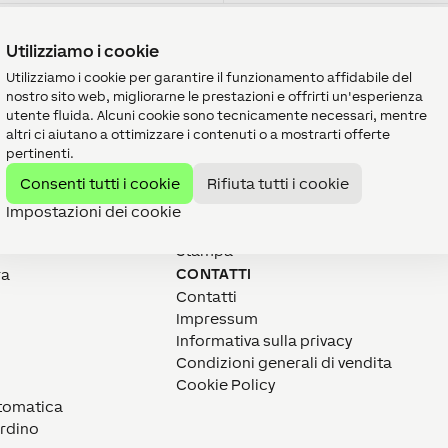
Utilizziamo i cookie
Utilizziamo i cookie per garantire il funzionamento affidabile del
nostro sito web, migliorarne le prestazioni e offrirti un'esperienza
utente fluida. Alcuni cookie sono tecnicamente necessari, mentre
altri ci aiutano a ottimizzare i contenuti o a mostrarti offerte
pertinenti.
CHI SIAMO
Consenti tutti i cookie
Rifiuta tutti i cookie
Missione
Carriera
Impostazioni dei cookie
104
LOXONE Group
Stampa
CONTATTI
ra
Contatti
Impressum
Informativa sulla privacy
Condizioni generali di vendita
Cookie Policy
utomatica
ardino