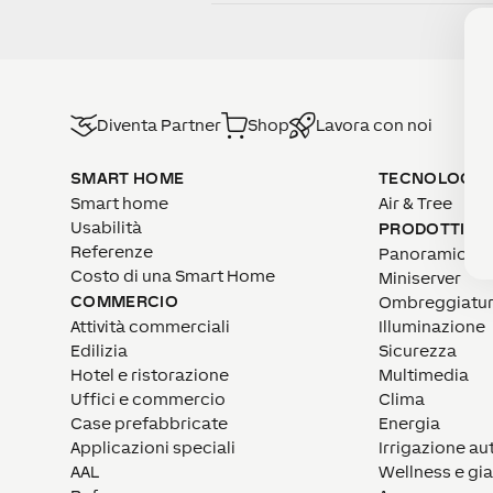
Diventa Partner
Shop
Lavora con noi
SMART HOME
TECNOLOGIE
Smart home
Air & Tree
Usabilità
PRODOTTI
Referenze
Panoramica
Costo di una Smart Home
Miniserver
COMMERCIO
Ombreggiatu
Attività commerciali
Illuminazione
Edilizia
Sicurezza
Hotel e ristorazione
Multimedia
Uffici e commercio
Clima
Case prefabbricate
Energia
Applicazioni speciali
Irrigazione a
AAL
Wellness e gi