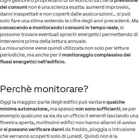
Ogni gestore o proprietario di un edificio sa che la
previsione
dei consumi
non è una scienza esatta: aumenti improvvisi,
danni inaspettati e non coperti dalle assicurazioni… si può
solo fare una stima vedendo le cifre degli anni precedenti. Ma
conoscendo e monitorando i consumi in tempo reale
, si
possono trovare eventuali sprechi energetici permettendo di
intervenire prima della lettura annuale.
La misurazione viene quindi utilizzata non solo per letture
periodiche, ma anche per il
monitoraggio complessivo dei
flussi energetici nell’edificio.
Perchè monitorare?
Oggi la maggior parte degli edifici può vantare
qualche
minima automazione,
ma spesso
non sono sufficienti
; se per
esempio qualcuno va via da un ufficio il venerdì lasciando una
finestra aperta, moltissimi edifici non hanno allarmi di avviso
e
si possono verificare danni
da freddo, pioggia o intrusione
che verranno scoperti solo di Lunedì. Quindi non è la