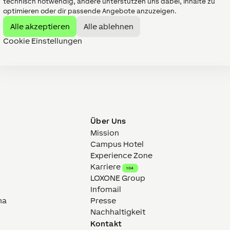
technisch notwendig, andere unterstützen uns dabei, Inhalte zu
optimieren oder dir passende Angebote anzuzeigen.
Alle akzeptieren
Alle ablehnen
Cookie Einstellungen
Über Uns
Mission
Campus Hotel
Experience Zone
Karriere
104
LOXONE Group
Infomail
ma
Presse
Nachhaltigkeit
Kontakt