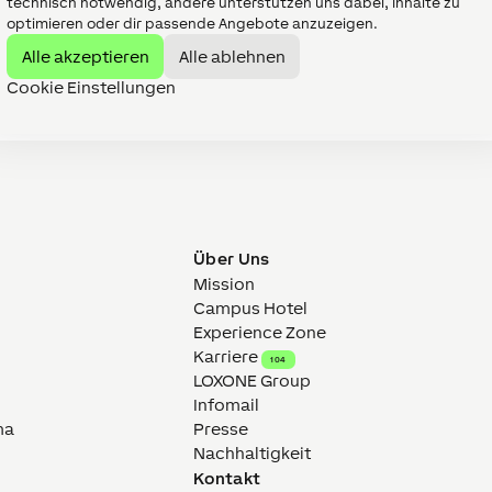
technisch notwendig, andere unterstützen uns dabei, Inhalte zu
optimieren oder dir passende Angebote anzuzeigen.
Alle akzeptieren
Alle ablehnen
Cookie Einstellungen
Über Uns
Mission
Campus Hotel
Experience Zone
Karriere
104
LOXONE Group
Infomail
ma
Presse
Nachhaltigkeit
Kontakt