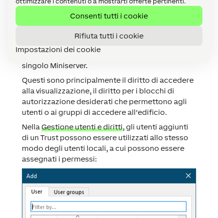
ottimizzare i contenuti o a mostrarti offerte pertinenti.
Gli utenti vengono trasferiti insieme alle loro
Consenti tutti i cookie
password e autenticazioni come tag NFC, codici
di accesso o iButtons.
Rifiuta tutti i cookie
Tutti gli altri permessi devono essere riassegnati
Impostazioni dei cookie
sul Miniserver, poiché sono specifici per ogni
singolo Miniserver.
Questi sono principalmente il diritto di accedere
alla visualizzazione, il diritto per i blocchi di
autorizzazione desiderati che permettono agli
utenti o ai gruppi di accedere all'edificio.
Nella
Gestione utenti e diritti
, gli utenti aggiunti
di un Trust possono essere utilizzati allo stesso
modo degli utenti locali, a cui possono essere
assegnati i permessi: