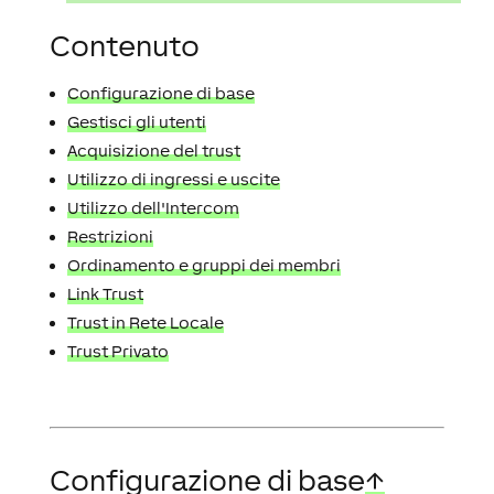
Contenuto
Configurazione di base
Gestisci gli utenti
Acquisizione del trust
Utilizzo di ingressi e uscite
Utilizzo dell'Intercom
Restrizioni
Ordinamento e gruppi dei membri
Link Trust
Trust in Rete Locale
Trust Privato
Configurazione di base
↑