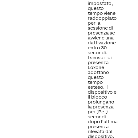
impostato,
questo
tempo viene
raddoppiato
per la
sessione di
presenza se
avviene una
riattivazione
entro 30
secondi.
I sensori di
presenza
Loxone
adottano
questo
tempo
esteso. Il
dispositivo e
il blocco
prolungano
la presenza
per (Pet)
secondi
dopo l'ultima
presenza
rilevata dal
dispositivo.