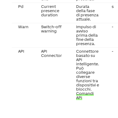
Pd
Current
Durata
s
presence
della fase
duration
di presenza
attuale.
Warn
Switch-off
Impulso di
-
warning
avviso
prima della
fine della
presenza.
API
API
Connettore
-
Connector
basato su
API
intelligente.
Può
collegare
diverse
funzioni tra
dispositivi e
blocchi.
Comandi
API