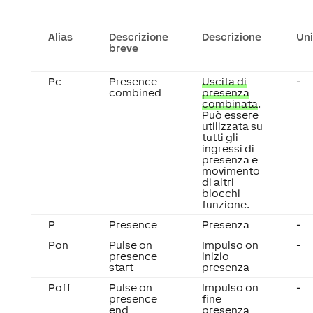
Alias
Descrizione
Descrizione
Uni
breve
Pc
Presence
Uscita di
-
combined
presenza
combinata
.
Può essere
utilizzata su
tutti gli
ingressi di
presenza e
movimento
di altri
blocchi
funzione.
P
Presence
Presenza
-
Pon
Pulse on
Impulso on
-
presence
inizio
start
presenza
Poff
Pulse on
Impulso on
-
presence
fine
end
presenza