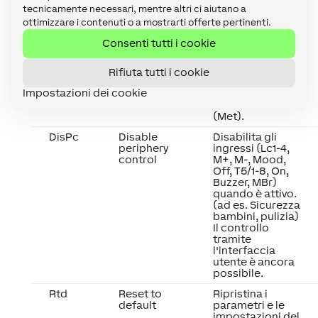
atmosfera
tecnicamente necessari, mentre altri ci aiutano a
sveglia, viene
ottimizzare i contenuti o a mostrarti offerte pertinenti.
utilizzata
l'atmosfera con
Consenti tutti i cookie
ID 99.
L'illuminazione si
spegne allo
Rifiuta tutti i cookie
scadere del
Impostazioni dei cookie
tempo impostato
nel parametro
(Met).
DisPc
Disable
Disabilita gli
periphery
ingressi (Lc1-4,
control
M+, M-, Mood,
Off, T5/1-8, On,
Buzzer, MBr)
quando è attivo.
(ad es. Sicurezza
bambini, pulizia)
Il controllo
tramite
l'interfaccia
utente è ancora
possibile.
Rtd
Reset to
Ripristina i
default
parametri e le
impostazioni del