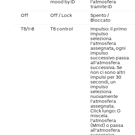
mood by ID
l'atmosfera
tramite ID
Off
Off / Lock
Spento /
Bloccato
T5/1-8
T5 control
Impulso: il primo
impulso
seleziona
l'atmosfera
assegnata, ogni
impulso
successivo passa
all'atmosfera
successiva. Se
non ci sono altri
impulsi per 30
secondi, un
impulso
seleziona
nuovamente
l'atmosfera
assegnata.
Click lungo: O
miscela
l'atmosfera
(Mmd) o passa
all'atmosfera
successiva.