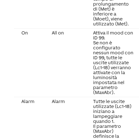
prolungamento
di (Met) è
inferiore a
(Moet), viene
utilizzato (Met).
On
All on
Attiva il mood con
ID 99.
Se non è
configurato
nessun mood con
ID 99, tutte le
uscite utilizzate
(Lc1-18) verranno
attivate con la
luminosità
impostata nel
parametro
(MaxAbr).
Alarm
Alarm
Tutte le uscite
utilizzate (Lc1-18)
iniziano a
lampeggiare
quando 1.
Il parametro
(MaxAbr)
definisce la