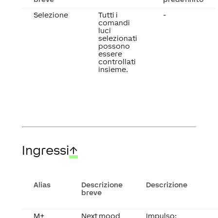
Selezione
Tutti i
-
comandi
luci
selezionati
possono
essere
controllati
insieme.
Ingressi
↑
Alias
Descrizione
Descrizione
breve
M+
Next mood
Impulso: