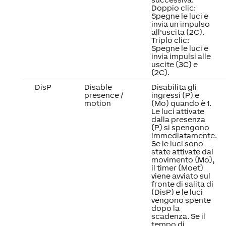
Doppio clic:
Spegne le luci e
invia un impulso
all'uscita (2C).
Triplo clic:
Spegne le luci e
invia impulsi alle
uscite (3C) e
(2C).
DisP
Disable
Disabilita gli
presence /
ingressi (P) e
motion
(Mo) quando è 1.
Le luci attivate
dalla presenza
(P) si spengono
immediatamente.
Se le luci sono
state attivate dal
movimento (Mo),
il timer (Moet)
viene avviato sul
fronte di salita di
(DisP) e le luci
vengono spente
dopo la
scadenza. Se il
tempo di