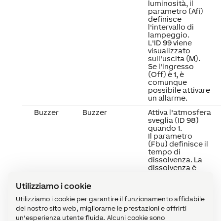
luminosità, il
parametro (Afi)
definisce
l'intervallo di
lampeggio.
L'ID 99 viene
visualizzato
sull'uscita (M).
Se l'ingresso
(Off) è 1, è
comunque
possibile attivare
un allarme.
Buzzer
Buzzer
Attiva l'atmosfera
sveglia (ID 98)
quando 1.
Il parametro
(Fbu) definisce il
tempo di
dissolvenza. La
dissolvenza è
supportata solo
dagli attuatori
Utilizziamo i cookie
Smart.
Se non è
Utilizziamo i cookie per garantire il funzionamento affidabile
configurata
del nostro sito web, migliorarne le prestazioni e offrirti
nessuna
un'esperienza utente fluida. Alcuni cookie sono