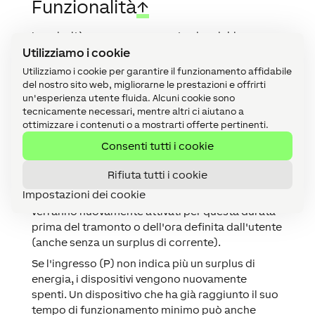
Funzionalità
↑
Le priorità vengono assegnate ai carichi
collegati (1: alta, 12: bassa). Se l'ingresso (P)
Utilizziamo i cookie
indica un surplus di energia disponibile, la
Utilizziamo i cookie per garantire il funzionamento affidabile
gestione dell'energia accenderà il maggior
del nostro sito web, migliorarne le prestazioni e offrirti
numero possibile di dispositivi, a partire dalla
un'esperienza utente fluida. Alcuni cookie sono
tecnicamente necessari, mentre altri ci aiutano a
priorità più alta.
ottimizzare i contenuti o a mostrarti offerte pertinenti.
I carichi sono attivi almeno per il tempo minimo
Consenti tutti i cookie
di accensione e dopo lo spegnimento inattivi
almeno per il tempo minimo di spegnimento. Se
Rifiuta tutti i cookie
viene specificata una durata di accensione
Impostazioni dei cookie
minima giornaliera, i dispositivi corrispondenti
verranno nuovamente attivati per questa durata
prima del tramonto o dell'ora definita dall'utente
(anche senza un surplus di corrente).
Se l'ingresso (P) non indica più un surplus di
energia, i dispositivi vengono nuovamente
spenti. Un dispositivo che ha già raggiunto il suo
tempo di funzionamento minimo può anche