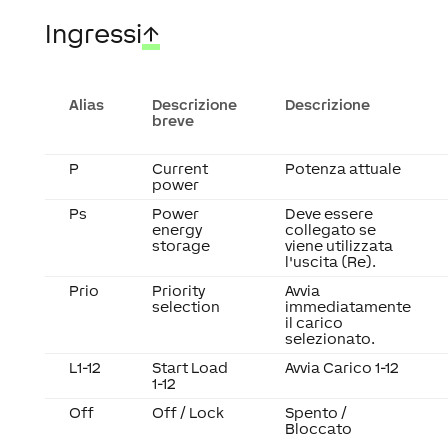
Ingressi
↑
Alias
Descrizione
Descrizione
breve
P
Current
Potenza attuale
power
Ps
Power
Deve essere
energy
collegato se
storage
viene utilizzata
l'uscita (Re).
Prio
Priority
Avvia
selection
immediatamente
il carico
selezionato.
L1-12
Start Load
Avvia Carico 1-12
1-12
Off
Off / Lock
Spento /
Bloccato