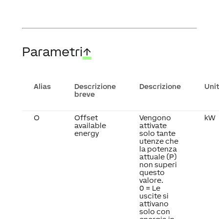
Parametri
↑
Alias
Descrizione
Descrizione
Uni
breve
O
Offset
Vengono
kW
available
attivate
energy
solo tante
utenze che
la potenza
attuale (P)
non superi
questo
valore.
0 = Le
uscite si
attivano
solo con