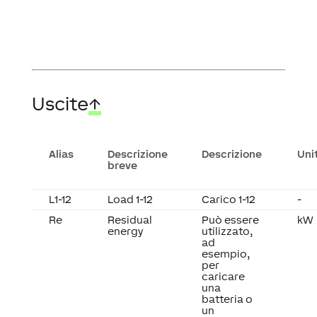
Uscite
↑
Alias
Descrizione
Descrizione
Uni
breve
L1-12
Load 1-12
Carico 1-12
-
Re
Residual
Può essere
kW
energy
utilizzato,
ad
esempio,
per
caricare
una
batteria o
un