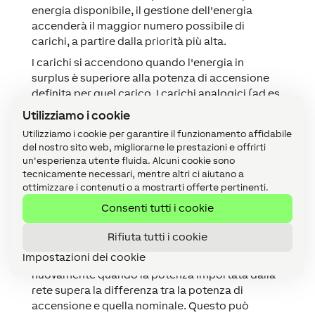
energia disponibile, il gestione dell'energia
accenderà il maggior numero possibile di
carichi, a partire dalla priorità più alta.
I carichi si accendono quando l'energia in
surplus è superiore alla potenza di accensione
definita per quel carico. I carichi analogici (ad es.
Wallbox) regoleranno il valore di uscita tra la
Utilizziamo i cookie
potenza di accensione e la potenza nominale
Utilizziamo i cookie per garantire il funzionamento affidabile
definita.
del nostro sito web, migliorarne le prestazioni e offrirti
I carichi digitali in cui la potenza di accensione è
un'esperienza utente fluida. Alcuni cookie sono
tecnicamente necessari, mentre altri ci aiutano a
maggiore o uguale alla potenza nominale si
ottimizzare i contenuti o a mostrarti offerte pertinenti.
spengono nuovamente quando l'energia in
surplus è inferiore alla potenza nominale del
Consenti tutti i cookie
carico.
Rifiuta tutti i cookie
I carichi digitali in cui la potenza di accensione è
Impostazioni dei cookie
inferiore alla potenza nominale si spengono
nuovamente quando la potenza importata dalla
rete supera la differenza tra la potenza di
accensione e quella nominale. Questo può