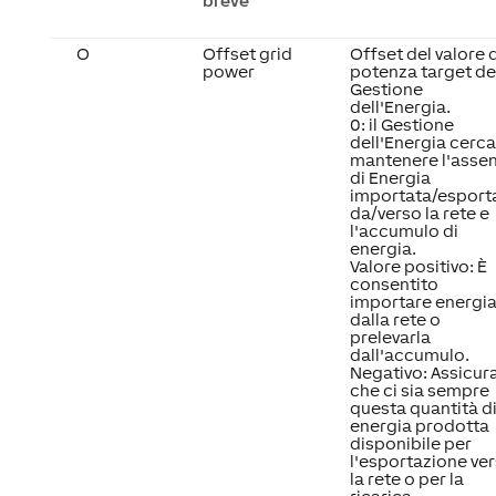
breve
O
Offset grid
Offset del valore d
power
potenza target de
Gestione
dell'Energia.
0: il Gestione
dell'Energia cerca
mantenere l'asse
di Energia
importata/esport
da/verso la rete e
l'accumulo di
energia.
Valore positivo: È
consentito
importare energi
dalla rete o
prelevarla
dall'accumulo.
Negativo: Assicur
che ci sia sempre
questa quantità d
energia prodotta
disponibile per
l'esportazione ve
la rete o per la