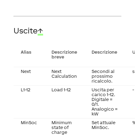
Uscite
↑
Alias
Descrizione
Descrizione
U
breve
Next
Next
Secondi al
s
Calculation
prossimo
ricalcolo.
L1-12
Load 1-12
Uscita per
-
carico 1-12.
Digitale =
0/1.
Analogico =
kW
MinSoc
Minimum
Set attuale
state of
MinSoc.
charge