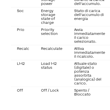
power
dell'accumulo.
Soc
Energy
Stato di carica
storage
dell'accumulo di
state of
energia
charge
Prio
Priority
Avvia
selection
immediatamente
il carico
selezionato.
Recalc
Recalculate
Attiva
immediatamente
il ricalcolo.
L1-12
Load 1-12
Attuale stato
status
(digitale) o
potenza
assorbita
(analogica) del
carico.
Off
Off / Lock
Spento /
Bloccato