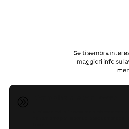
Se ti sembra intere
maggiori info su l
ment
Diventa installatore Loxone
A
Vuoi sapere di più? Nessuno problema: compila
richiamiamo per rispondere alle domande su
Loxone.