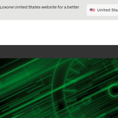
e Loxone United States website for a better
United Sta