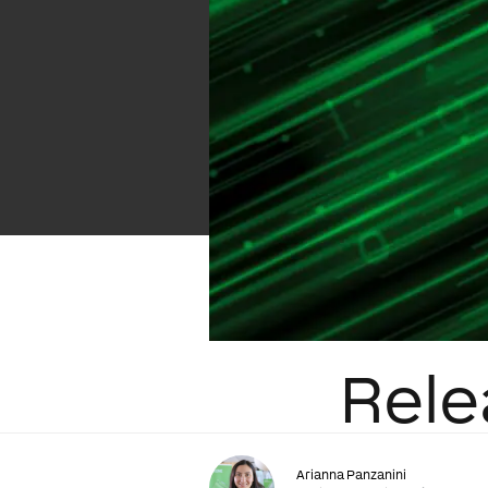
Rele
Arianna Panzanini