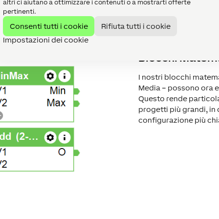
altri ci aiutano a ottimizzare i contenuti o a mostrarti offerte
 ricerca e il download sono ora comodamente possibili diretta
pertinenti.
Consenti tutti i cookie
Rifiuta tutti i cookie
Impostazioni dei cookie
Blocchi Matema
I nostri blocchi matem
Media – possono ora es
Questo rende particol
progetti più grandi, in
configurazione più chi