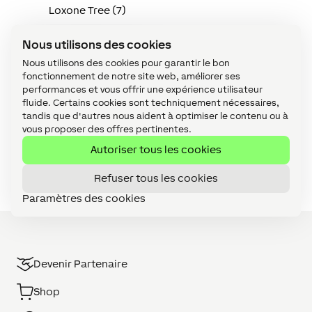
Loxone Tree (7)
Maintenance (19)
Nous utilisons des cookies
Miniserver (10)
Nous utilisons des cookies pour garantir le bon
fonctionnement de notre site web, améliorer ses
Sécurité (5)
performances et vous offrir une expérience utilisateur
fluide. Certains cookies sont techniquement nécessaires,
Services en ligne (3)
tandis que d'autres nous aident à optimiser le contenu ou à
vous proposer des offres pertinentes.
Tutoriel Vidéo (1)
Autoriser tous les cookies
Visualisation (9)
Refuser tous les cookies
Paramètres des cookies
Devenir Partenaire
Shop