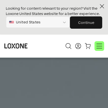
Looking for content relevant to your region? Visit the
Loxone United States website for a better experience.
United States
Continue
Audio
Acheter maintenant
Lecteur
Lecteur
vidéo
vidéo