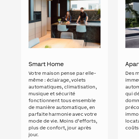
Smart Home
Apar
Votre maison pense par elle-
Des m
même : éclairage, volets
immeu
automatiques, climatisation,
autom
musique et sécurité
qui d
fonctionnent tous ensemble
domm
de manière automatique, en
préco
parfaite harmonie avec votre
immob
mode de vie. Moins d’efforts,
locata
plus de confort, jour après
coûts
jour.