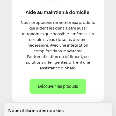
Aide au maintien à domicile
Nous proposons de nombreux produits
qui aident les gens à être aussi
autonomes que possible – même si un
certain niveau de soins devient
nécessaire. Avec une intégration
complète dans le système
d’automatisation du bâtiment, ces
solutions intelligentes offrent une
assistance globale.
Découvrir les produits
Nous utilisons des cookies
Nous utilisons des cookies pour garantir le bon
fonctionnement de notre site web, améliorer ses
performances et vous offrir une expérience utilisateur
fluide. Certains cookies sont techniquement nécessaires,
tandis que d'autres nous aident à optimiser le contenu ou à