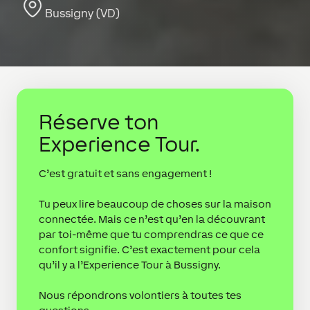
Bussigny (VD)
Réserve ton
Experience Tour.
C’est gratuit et sans engagement !
Tu peux lire beaucoup de choses sur la maison
connectée. Mais ce n’est qu’en la découvrant
par toi-même que tu comprendras ce que ce
confort signifie. C’est exactement pour cela
qu’il y a l’Experience Tour à Bussigny.
Nous répondrons volontiers à toutes tes