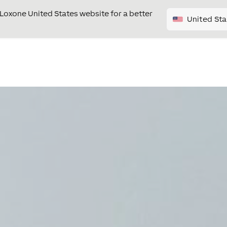
e Loxone United States website for a better
United Sta