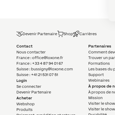
Devenir Partenaire
Shop
Carrières
Contact
Partenaires
Nous contacter
Comment deven
France : office@loxone.fr
Trouver un par
France : +33 4 87 94 01 67
Formations
Suisse : bussigny@loxone.com
Les bases du 
Suisse : +41 21 531 07 51
Support
Webinaires
Login
À propos de 
Se connecter
Devenir Partenaire
À propos de n
Mission
Acheter
Visiter le sho
Webshop
Visiter le sh
Produits
Durabilité