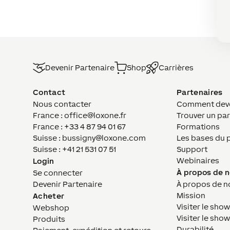
Devenir Partenaire
Shop
Carrières
Contact
Partenaires
Nous contacter
Comment deven
France : office@loxone.fr
Trouver un par
France : +33 4 87 94 01 67
Formations
Suisse : bussigny@loxone.com
Les bases du 
Suisse : +41 21 531 07 51
Support
Webinaires
Login
À propos de 
Se connecter
Devenir Partenaire
À propos de n
Mission
Acheter
Visiter le sho
Webshop
Visiter le sh
Produits
Durabilité