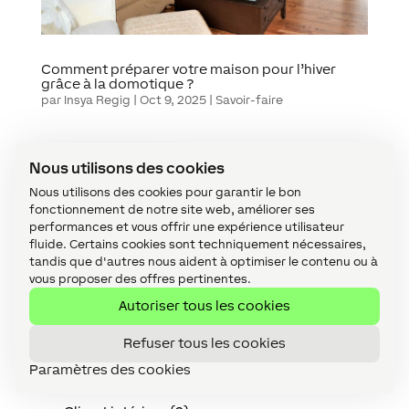
Comment préparer votre maison pour l’hiver
grâce à la domotique ?
par
Insya Regig
|
Oct 9, 2025
|
Savoir-faire
Nous utilisons des cookies
« Entrées précédentes
Categories
Nous utilisons des cookies pour garantir le bon
fonctionnement de notre site web, améliorer ses
Accessoires (11)
performances et vous offrir une expérience utilisateur
fluide. Certains cookies sont techniquement nécessaires,
Accessoires (discontinués) (5)
tandis que d'autres nous aident à optimiser le contenu ou à
vous proposer des offres pertinentes.
API (3)
Autoriser tous les cookies
Audio (13)
Refuser tous les cookies
Câblage (13)
Paramètres des cookies
Cas pratiques (32)