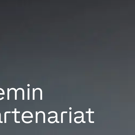
emin
artenariat