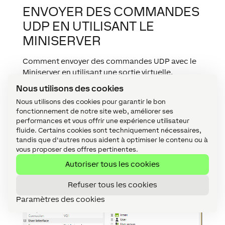
ENVOYER DES COMMANDES
UDP EN UTILISANT LE
MINISERVER
Comment envoyer des commandes UDP avec le
Miniserver en utilisant une sortie virtuelle.
ENTREZ L’ADRESSE
Nous utilisons des cookies
Nous utilisons des cookies pour garantir le bon
Pour autoriser les commandes UDP, tapez
fonctionnement de notre site web, améliorer ses
l’adresse et les informations de port suivantes:
performances et vous offrir une expérience utilisateur
fluide. Certains cookies sont techniquement nécessaires,
/dev/udp/192.168.1.10/7000 , et activer ‘Fermer la
tandis que d'autres nous aident à optimiser le contenu ou à
connexion après l’envoi’.
vous proposer des offres pertinentes.
Autoriser tous les cookies
Refuser tous les cookies
Paramètres des cookies