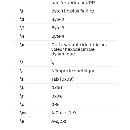
par l’expéditeur UDP
\1
Byte 1 (le plus faible)
\2
Byte 2
\3
Byte 3
\4
Byte 4
\x
Cette variable identifie une
valeur hexadécimale
dynamique
\\
\,
\.
N’importe quel signe
\t
Tab (0x09)
\b
0x0d
\r
0x0a
\d
0-9
\m
A-Z, a-z, 0-9
\a
A-Z, a-z