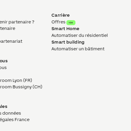
Carrière
ir partenaire ?
Offres
104
tenaire
Smart Home
Automatiser du résidentiel
partenariat
Smart building
Automatiser un bâtiment
nous
ous
wroom Lyon (FR)
owroom Bussigny (CH)
ales
s données
légales France