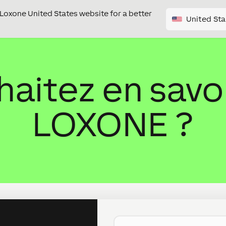
e Loxone United States website for a better
United Sta
aitez en savoi
LOXONE ?