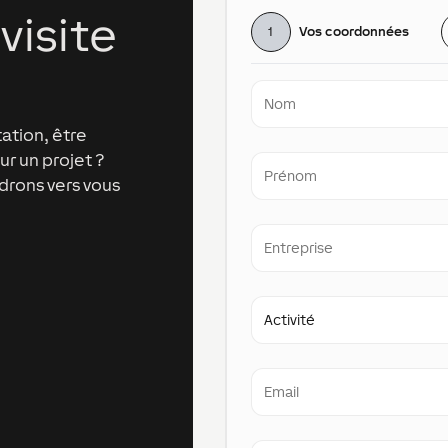
visite
1
Vos coordonnées
Last
Name
ation, être
r un projet ?
First
name
drons vers vous
Entreprise
Métier
Email
phone