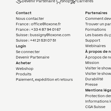
Devenir Partenaire
Shop
Carrières
Contact
Partenaires
Nous contacter
Comment deven
France : office@loxone.fr
Trouver un par
France : +33 4 87 94 01 67
Formations
Suisse : bussigny@loxone.com
Les bases du 
Suisse : +41 21 531 07 51
Support
Webinaires
Login
À propos de 
Se connecter
Devenir Partenaire
À propos de n
Mission
Acheter
Visiter le sho
Webshop
Visiter le sh
Produits
Durabilité
Paiement, expédition et retours
Presse
Mentions lég
Protection de
Informations 
CGA Suisse