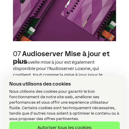
07
Audioserver Mise à jour et
plus
Une nouvelle mise à jour est également
disponible pour l’Audioserver Loxone, qui
contient, tout comme la mise à jour pour le
Miniserver, de nombreuses améliorations de
Nous utilisons des cookies
performance.
Nous utilisons des cookies pour garantir le bon
fonctionnement de notre site web, améliorer ses
performances et vous offrir une expérience utilisateur
fluide. Certains cookies sont techniquement nécessaires,
Comme toujours, vous trouverez un aperçu de
tandis que d'autres nous aident à optimiser le contenu ou à
toutes les modifications dans le changelog. De
vous proposer des offres pertinentes.
plus, la version bêta publique de Loxone Config
Autoriser tous les cookies