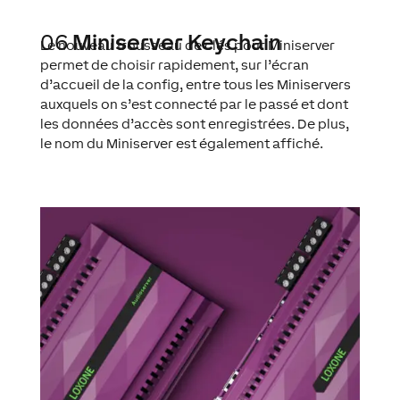
06
Miniserver Keychain
Le nouveau trousseau de clés pour Miniserver
permet de choisir rapidement, sur l’écran
d’accueil de la config, entre tous les Miniservers
auxquels on s’est connecté par le passé et dont
les données d’accès sont enregistrées. De plus,
le nom du Miniserver est également affiché.