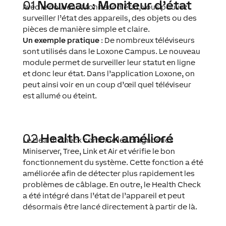
01
Nouveau : Moniteur d’état
Avec le nouveau Moniteur d’état, vous pouvez
surveiller l’état des appareils, des objets ou des
pièces de manière simple et claire.
Un exemple pratique
: De nombreux téléviseurs
sont utilisés dans le Loxone Campus. Le nouveau
module permet de surveiller leur statut en ligne
et donc leur état. Dans l’application Loxone, on
peut ainsi voir en un coup d’œil quel téléviseur
est allumé ou éteint.
02
Health Check amélioré
Le Health Check combine les diagnostics
Miniserver, Tree, Link et Air et vérifie le bon
fonctionnement du système. Cette fonction a été
améliorée afin de détecter plus rapidement les
problèmes de câblage. En outre, le Health Check
a été intégré dans l’état de l’appareil et peut
désormais être lancé directement à partir de là.