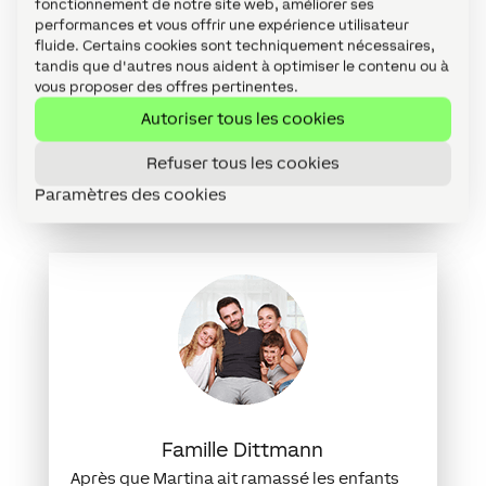
fonctionnement de notre site web, améliorer ses
efficacement la pièce. En association avec
performances et vous offrir une expérience utilisateur
la ventilation, la Smart Home a également
fluide. Certains cookies sont techniquement nécessaires,
tandis que d'autres nous aident à optimiser le contenu ou à
assuré un échange d’air régulier pour un air
vous proposer des offres pertinentes.
frais et sain.
Autoriser tous les cookies
Refuser tous les cookies
Paramètres des cookies
Famille Dittmann
Après que Martina ait ramassé les enfants