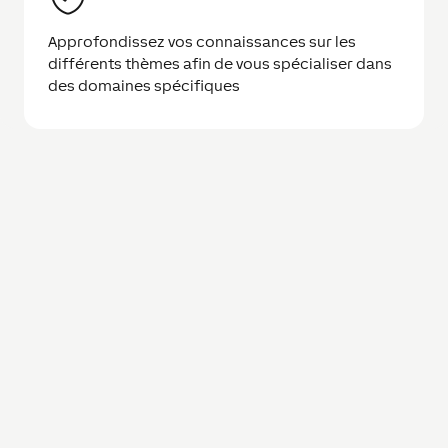
Approfondissez vos connaissances sur les
différents thèmes afin de vous spécialiser dans
des domaines spécifiques
Une formation adaptée à
vos besoins
Tous les Partenaires LOXONE qui se
sont toujours demandé comment
vendre au mieux de l’audio à leurs
clients et pourquoi chaque
installation devrait recevoir des
solutions audio, obtiennent la
réponse dans ce séminaire. Grâce à la